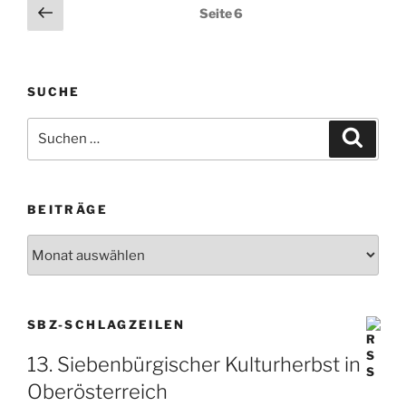
Seitennummerierung
Vorherige
Seite
6
Seite
der
Beiträge
SUCHE
Suche
Suche
nach:
BEITRÄGE
Beiträge
SBZ-SCHLAGZEILEN
13. Siebenbürgischer ­Kulturherbst in
Oberösterreich