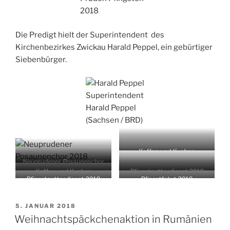
2018
Die Predigt hielt der Superintendent des
Kirchenbezirkes Zwickau Harald Peppel, ein gebürtiger
Siebenbürger.
Superintendent
Harald Peppel
(Sachsen / BRD)
Kaffee und Kuchen
Neuprudener Posaunenchor
Kaffee und Kuchen
Pfingstgottesdienst 2018
2018
Pfingstgottesdienst 2018
Pfingstfahrt 2018
VERÖFFENTLICHT
5. JANUAR 2018
AM
Weihnachtspäckchenaktion in Rumänien