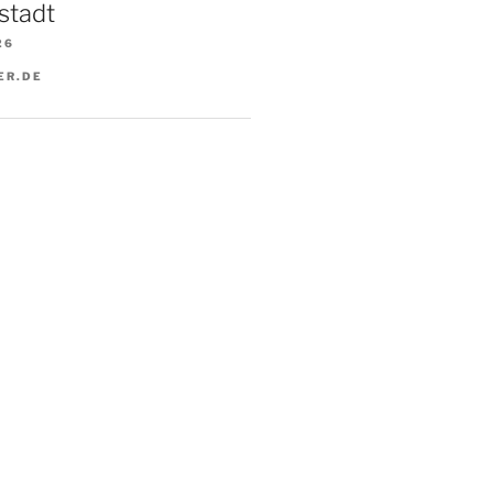
stadt
26
ER.DE