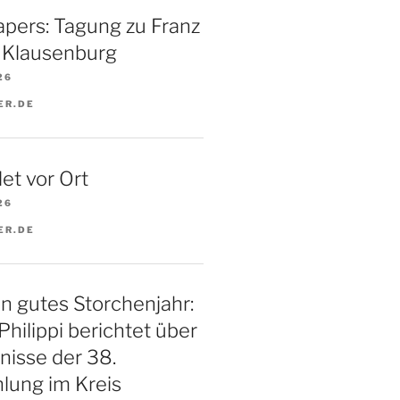
Papers: Tagung zu Franz
n Klausenburg
26
ER.DE
et vor Ort
26
ER.DE
n gutes Storchenjahr:
Philippi berichtet über
nisse der 38.
lung im Kreis