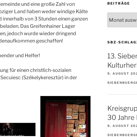
gemeinde und eine große Zahl von
BEITRÄGE
pziger Land haben weder windige Kälte
Beiträge
 innerhalb von 3 Stunden einen ganzen
beladen. Das Greifenhainer Lager
den, jedoch wurde wieder dringend
endenaufkommen geschaffen!
SBZ-SCHLAG
13. Siebe
pender und Helfer!
Kulturher
ng für einen christlich-sozialen
9. AUGUST 20
Secuiesc (Székelykeresztúr) in der
SIEBENBUERG
Kreisgru
30 Jahre
9. AUGUST 20
SIEBENBUERG
äckchenkette