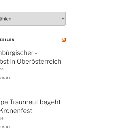
ZEILEN
nbürgischer ­
bst in Oberösterreich
26
ER.DE
ppe Traunreut begeht
 Kronenfest
26
ER.DE