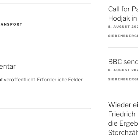
Call for 
Hodjak i
RANSPORT
8. AUGUST 20
SIEBENBUERG
BBC send
entar
8. AUGUST 20
 veröffentlicht.
Erforderliche Felder
SIEBENBUERG
Wieder ei
Friedrich 
die Ergeb
Storchzäh