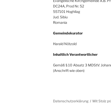
Evangelische Kirchgemeinde A.B. P
DC24A, Prod Nr. 52
557101 Hoghilag
Jud. Sibiu
Romania
Gemeindekurator
Harald Nötzold
Inhaltlich Verantwortlicher
Gemäß § 10 Absatz 3 MDStV: Johann
(Anschrift wie oben)
Datenschutzerklärung
Mit Stolz p