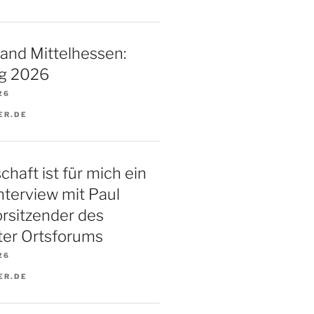
and Mittelhessen:
g 2026
26
ER.DE
haft ist für mich ein
Interview mit Paul
orsitzender des
ter Ortsforums
26
ER.DE