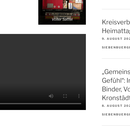
Voller Sattel
Kreisverb
Heimatta
9. AUGUST 20
SIEBENBUERG
„Gemeinsc
Gefühl“: 
Binder, V
Kronstäd
8. AUGUST 20
SIEBENBUERG