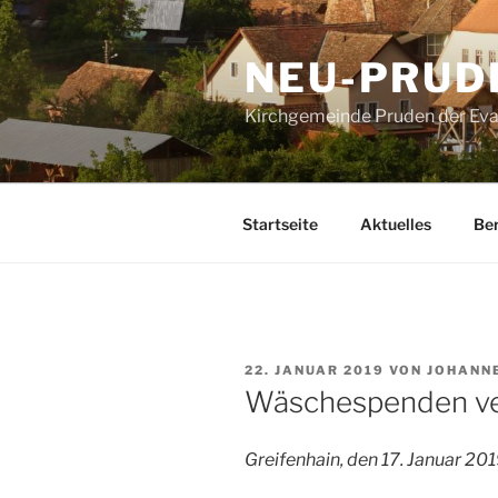
Zum
Inhalt
NEU-PRUD
springen
Kirchgemeinde Pruden der Evan
Startseite
Aktuelles
Ber
VERÖFFENTLICHT
22. JANUAR 2019
VON
JOHANNE
AM
Wäschespenden ve
Greifenhain, den 17. Januar 20