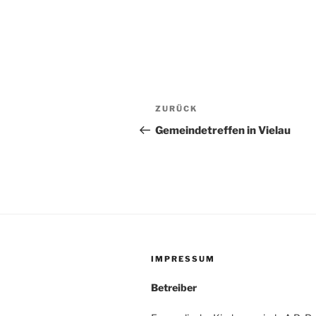
Beitragsnavigation
Vorheriger
ZURÜCK
Beitrag
Gemeindetreffen in Vielau
IMPRESSUM
Betreiber