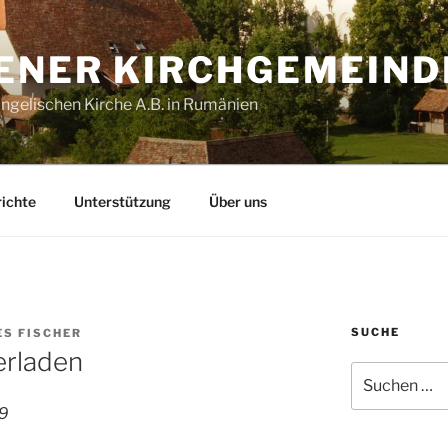
ENER KIRCHGEMEIND
gelischen Kirche A.B. in Rumänien
ichte
Unterstützung
Über uns
SUCHE
S FISCHER
rladen
Suche
nach:
19