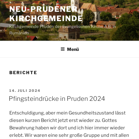
Zum
NEU-PRUDENER
Inhalt
KIRCHGEMEINDE
springen
Kirchgemeinde Pruden der Evangelischen Kirche A.B. in
Rumänien
Menü
BERICHTE
VERÖFFENTLICHT
14. JULI 2024
AM
Pfingsteindrücke in Pruden 2024
Entschuldigung, aber mein Gesundheitszustand lässt
diesen kurzen Bericht jetzt erst wieder zu. Gottes
Bewahrung haben wir dort und ich hier immer wieder
erlebt. Wir waren eine sehr große Gruppe und mit allen