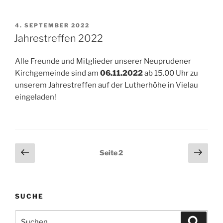
VERÖFFENTLICHT
4. SEPTEMBER 2022
AM
Jahrestreffen 2022
Alle Freunde und Mitglieder unserer Neuprudener
Kirchgemeinde sind am
06.11.2022
ab 15.00 Uhr zu
unserem Jahrestreffen auf der Lutherhöhe in Vielau
eingeladen!
Seitennummerierung
Vorherige
Näch
Seite
2
Seite
Seit
der
Beiträge
SUCHE
Suche
Suche